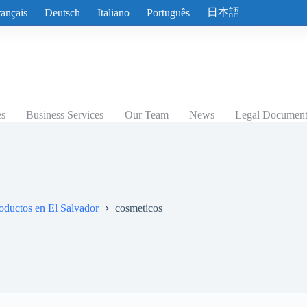
日本語
rançais
Deutsch
Italiano
Português
es
Business Services
Our Team
News
Legal Documents
roductos en El Salvador
cosmeticos