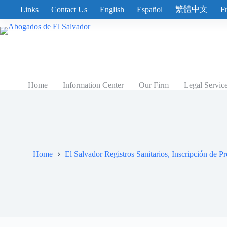
Skip
繁體中文
Links
Contact Us
English
Español
F
to
content
Home
Information Center
Our Firm
Legal Servic
Home
El Salvador Registros Sanitarios, Inscripción de P