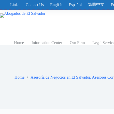
Skip
繁體中文
Links
Contact Us
English
Español
F
to
content
Home
Information Center
Our Firm
Legal Servic
Home
Asesoría de Negocios en El Salvador, Asesores Cor