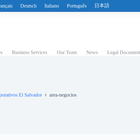
日本語
rançais
Deutsch
Italiano
Português
es
Business Services
Our Team
News
Legal Documents
porativos El Salvador
area-negocios