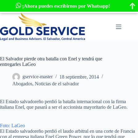
¡Ahora puedes escribirnos por Whatsapp!
Saltar
al
contenido
El Salvador pierde otra batalla con Enel y tendrá que
entregarles LaGeo
gservice-master
18 septiembre, 2014
Abogados, Noticias de el salvador
El Estado salvadoreño perdió la batalla internacional con la firma
italiana Enel, que pasará a ser el accionista mayoritario de LaGeo.
Foto: LaGeo
El Estado salvadoreño perdió el laudo arbitral en una corte de Francia
con al empresa italiana Enel Green Power, por lo que tendrá que